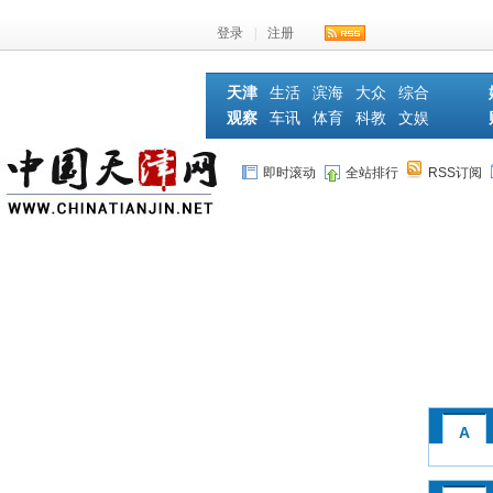
登录
|
注册
天津
生活
滨海
大众
综合
观察
车讯
体育
科教
文娱
即时滚动
全站排行
RSS订阅
A