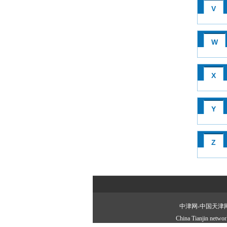
V
W
X
Y
Z
中津网-中国天津网•版权
China Tianjin net