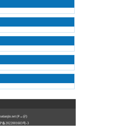
jin.net (#→@)
津ICP备2022001603号-3