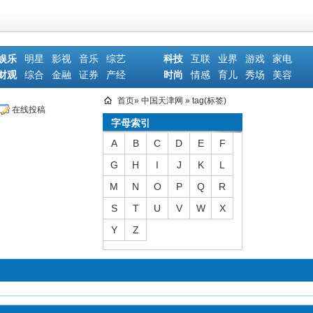
娱乐
明星
影视
音乐
综艺
科技
互联
业界
游戏
家电
财观
综合
金融
证券
产经
时尚
情感
育儿
秀场
美容
首页
»
中国天津网
» tag(标签)
在线投稿
字母索引
A
B
C
D
E
F
G
H
I
J
K
L
M
N
O
P
Q
R
S
T
U
V
W
X
Y
Z